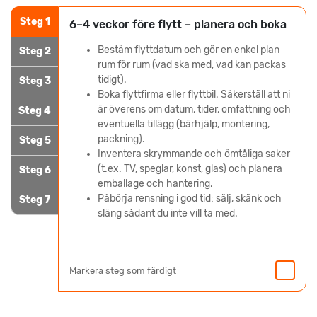
Steg 1
6–4 veckor före flytt – planera och boka
Bestäm flyttdatum och gör en enkel plan
Steg 2
rum för rum (vad ska med, vad kan packas
tidigt).
Steg 3
Boka flyttfirma eller flyttbil. Säkerställ att ni
är överens om datum, tider, omfattning och
Steg 4
eventuella tillägg (bärhjälp, montering,
packning).
Steg 5
Inventera skrymmande och ömtåliga saker
(t.ex. TV, speglar, konst, glas) och planera
Steg 6
emballage och hantering.
Påbörja rensning i god tid: sälj, skänk och
Steg 7
släng sådant du inte vill ta med.
Markera steg som färdigt