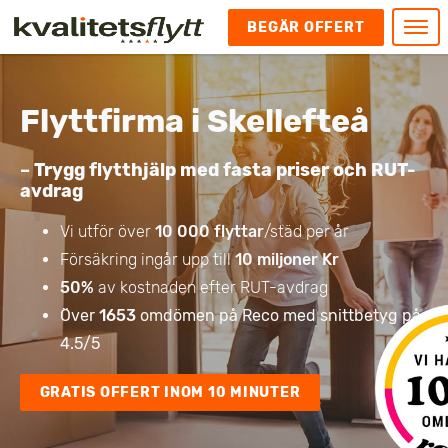
BEGÄR OFFERT
Meny
HEM
Flyttfirma i Skellefteå
HÄR FINNS VI
KONTAKT
– Trygg flytthjälp med fasta priser och RUT-
Kontakt
avdrag
FLYTT
Kontakta oss
Flytt
FÖRETAGSFLYTT
Vi utför över
10 000 flyttar
/städ per år
Kundnöjdhet
Utlandsflytt
Försäkring ingår upp till
10 miljoner Kr
Företagsflytt
UTLANDSFLYTT
Om oss
50%
av kostnaden efter RUT-avdrag
Tungflytt
Kontorsflytt
VANLIGA FRÅGOR OCH SVAR
Bokningspolicy
Över
1653
omdömen på Reco med snittbetyg på
Flyttpackning
It och serverflytt
KUBIKRÄKNARE
4.5/5
Integritetspolicy och Cookies
Pianoflytt
Industri och lagerflytt
Flyttjänster med rutavdrag
STÄD
Långflytt
Hotell och longstay flytt
GRATIS OFFERT INOM 10 MINUTER
Bohag 2010
Samtransport
Internflytt
Behörigheter & tillstånd
Tömning av Lägenhet