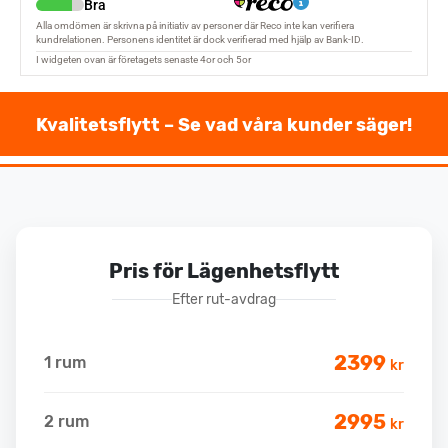
Kvalitetsflytt – Se vad våra kunder säger!
Pris för Lägenhetsflytt
Efter rut-avdrag
2399
1 rum
kr
2995
2 rum
kr