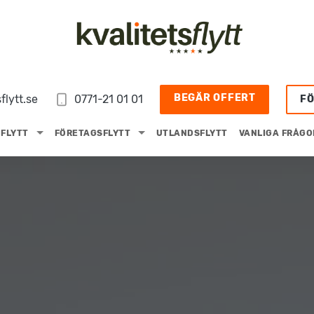
BEGÄR OFFERT
flytt.se
0771-21 01 01
F
FLYTT
FÖRETAGSFLYTT
UTLANDSFLYTT
VANLIGA FRÅGO