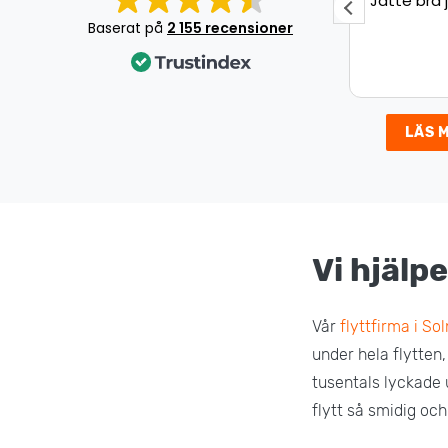
Jätte bra jobb!
Underbar 
Det var en
Baserat på
2 155 recensioner
som gick s
väldigt nöj
LÄS 
Vi hjälpe
Vår
flyttfirma i So
under hela flytten,
tusentals lyckade 
flytt så smidig och