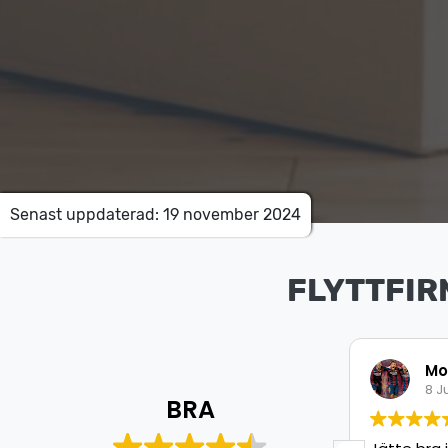
Senast uppdaterad: 19 november 2024
FLYTTFIR
Mohamed Aweys
Is
8 Juli 2026
8 J
BRA