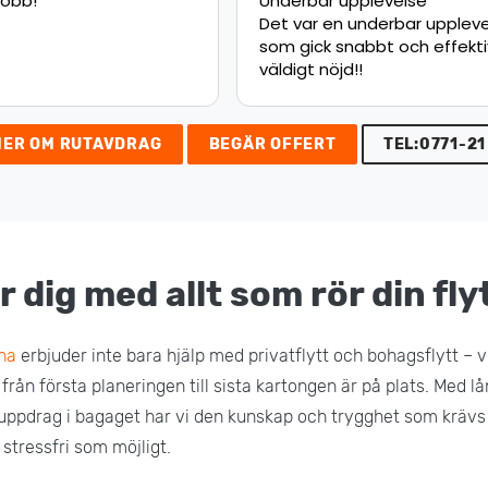
upplevelse
Jätte nöjd med flytten.
 underbar upplevelse,
Rekommenderar starkt!
nabbt och effektivt
d!!
MER OM RUTAVDRAG
BEGÄR OFFERT
TEL:0771-21
r dig med allt som rör din fly
lna
erbjuder inte bara hjälp med privatflytt och bohagsflytt – v
 från första planeringen till sista kartongen är på plats. Med 
uppdrag i bagaget har vi den kunskap och trygghet som krävs 
 stressfri som möjligt.