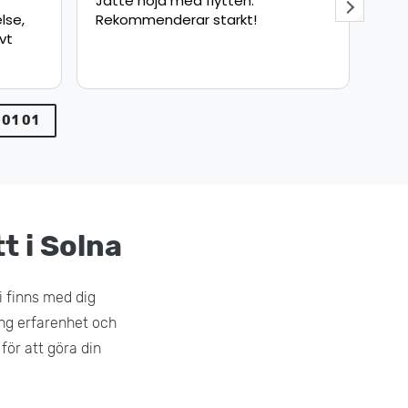
Snabb och säker leverans bra
Fly
jobbat !
sna
pun
min
var
 01 01
tt i Solna
i finns med dig
lång erfarenhet och
för att göra din