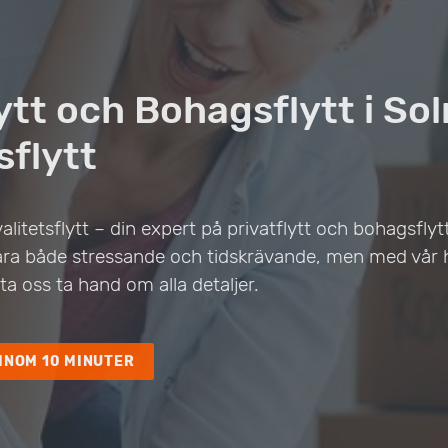
lytt och Bohagsflytt i So
sflytt
litetsflytt – din expert på privatflytt och bohagsflytt 
 vara både stressande och tidskrävande, men med vår 
ta oss ta hand om alla detaljer.
INOM 10 MINUTER