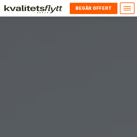
BEGÄR OFFERT
Meny
HEM
HÄR FINNS VI
KONTAKT
Kontakt
FLYTT
Kontakta oss
Flytt
FÖRETAGSFLYTT
Kundnöjdhet
Utlandsflytt
Företagsflytt
UTLANDSFLYTT
Om oss
Tungflytt
Kontorsflytt
VANLIGA FRÅGOR OCH SVAR
Bokningspolicy
Flyttpackning
It och serverflytt
KUBIKRÄKNARE
Integritetspolicy och Cookies
Pianoflytt
Industri och lagerflytt
Flyttjänster med rutavdrag
STÄD
Långflytt
Hotell och longstay flytt
Bohag 2010
Samtransport
Internflytt
Behörigheter & tillstånd
Tömning av Lägenhet