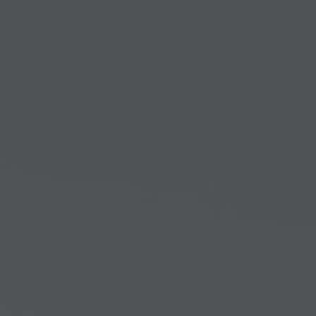
Arkivflytt
Arbetsmiljöpolicy
Bortforsling
Kassaskaps och tungflytt
ID06-certifiering
Dödsbostädning
Projektflytt totalentreprenad
Miljöpolicy
Bärhjälp
Butiksflytt
Kvalitetspolicy
Bortforsling av vitvaror
Avveckling och tömning
Trafikpolicy
Bortforsling av möbler
Internationell företagsflytt
Möbeltransport
Röjning
Moped och motorcykelflytt
Linjetrafik och samlastning
Utlandsflytt
Budtransporter