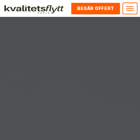
BEGÄR OFFERT
Meny
HEM
HÄR FINNS VI
KONTAKT
Kontakt
FLYTT
Kontakta oss
Flytt
FÖRETAGSFLYTT
Kundnöjdhet
Utlandsflytt
Företagsflytt
UTLANDSFLYTT
Om oss
Tungflytt
Kontorsflytt
VANLIGA FRÅGOR OCH SVAR
Bokningspolicy
Flyttpackning
It och serverflytt
KUBIKRÄKNARE
Integritetspolicy och Cookies
Pianoflytt
Industri och lagerflytt
Flyttjänster med rutavdrag
STÄD
Långflytt
Hotell och longstay flytt
Bohag 2010
Samtransport
Internflytt
Behörigheter & tillstånd
Tömning av Lägenhet