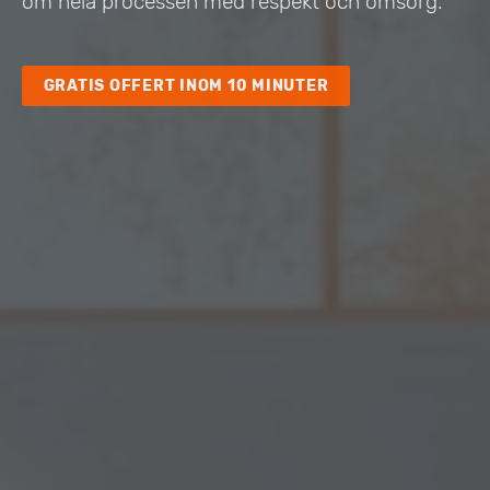
om hela processen med respekt och omsorg.
GRATIS OFFERT INOM 10 MINUTER