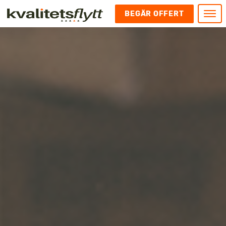
BEGÄR OFFERT
Meny
HEM
HÄR FINNS VI
KONTAKT
Kontakt
FLYTT
Kontakta oss
Flytt
FÖRETAGSFLYTT
Kundnöjdhet
Utlandsflytt
Företagsflytt
UTLANDSFLYTT
Om oss
Tungflytt
Kontorsflytt
VANLIGA FRÅGOR OCH SVAR
Bokningspolicy
Flyttpackning
It och serverflytt
KUBIKRÄKNARE
Integritetspolicy och Cookies
Pianoflytt
Industri och lagerflytt
Flyttjänster med rutavdrag
STÄD
Långflytt
Hotell och longstay flytt
Bohag 2010
Samtransport
Internflytt
Behörigheter & tillstånd
Tömning av Lägenhet