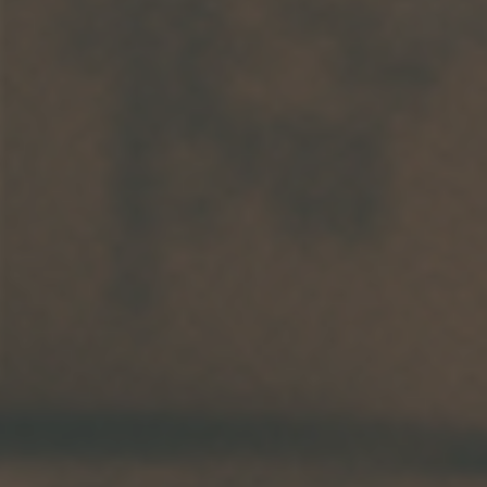
Arkivflytt
Arbetsmiljöpolicy
Bortforsling
Kassaskaps och tungflytt
ID06-certifiering
Dödsbostädning
Projektflytt totalentreprenad
Miljöpolicy
Bärhjälp
Butiksflytt
Kvalitetspolicy
Bortforsling av vitvaror
Avveckling och tömning
Trafikpolicy
Bortforsling av möbler
Internationell företagsflytt
Möbeltransport
Röjning
Moped och motorcykelflytt
Linjetrafik och samlastning
Utlandsflytt
Budtransporter