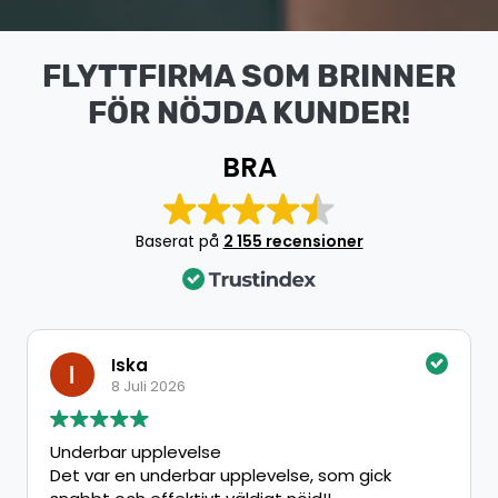
FLYTTFIRMA SOM BRINNER
FÖR NÖJDA KUNDER!
BRA
Baserat på
2 155 recensioner
Iska
8 Juli 2026
8
rbar upplevelse
Jätte nö
var en underbar upplevelse, som gick