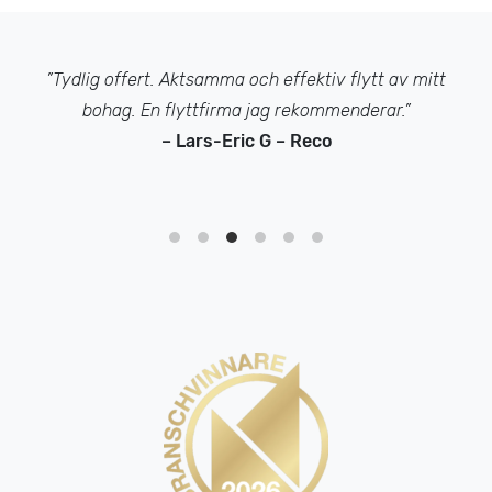
”Trevligt bemötande från ax till limpa. Flytten flöt på
väldigt fint och kände att allt hanterades varsamt.
Kommer absolut använda kvalitetsflytt.se om/när nästa
flytt sker”
– Nicklas Raab – Facebook