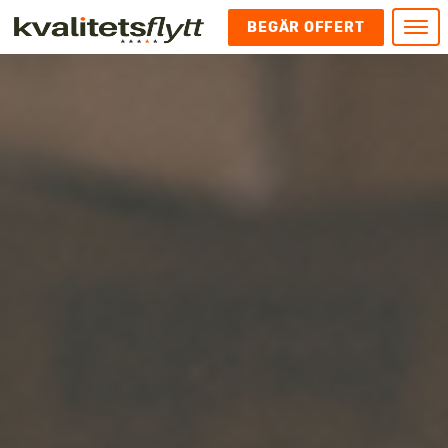
BEGÄR OFFERT
Meny
HEM
HÄR FINNS VI
KONTAKT
Kontakt
FLYTT
Kontakta oss
Flytt
FÖRETAGSFLYTT
Kundnöjdhet
Utlandsflytt
Företagsflytt
UTLANDSFLYTT
Om oss
Tungflytt
Kontorsflytt
VANLIGA FRÅGOR OCH SVAR
Bokningspolicy
Flyttpackning
It och serverflytt
KUBIKRÄKNARE
Integritetspolicy och Cookies
Pianoflytt
Industri och lagerflytt
Flyttjänster med rutavdrag
STÄD
Långflytt
Hotell och longstay flytt
Bohag 2010
Samtransport
Internflytt
Behörigheter & tillstånd
Tömning av Lägenhet