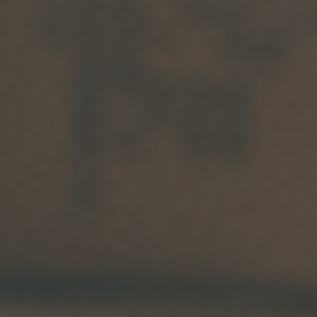
Arkivflytt
Arbetsmiljöpolicy
Bortforsling
Kassaskaps och tungflytt
ID06-certifiering
Dödsbostädning
Projektflytt totalentreprenad
Miljöpolicy
Bärhjälp
Butiksflytt
Kvalitetspolicy
Bortforsling av vitvaror
Avveckling och tömning
Trafikpolicy
Bortforsling av möbler
Internationell företagsflytt
Möbeltransport
Röjning
Moped och motorcykelflytt
Linjetrafik och samlastning
Utlandsflytt
Budtransporter