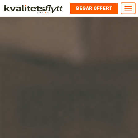
BEGÄR OFFERT
Meny
HEM
HÄR FINNS VI
KONTAKT
Kontakt
FLYTT
Kontakta oss
Flytt
FÖRETAGSFLYTT
Kundnöjdhet
Utlandsflytt
Företagsflytt
UTLANDSFLYTT
Om oss
Tungflytt
Kontorsflytt
VANLIGA FRÅGOR OCH SVAR
Bokningspolicy
Flyttpackning
It och serverflytt
KUBIKRÄKNARE
Integritetspolicy och Cookies
Pianoflytt
Industri och lagerflytt
Flyttjänster med rutavdrag
STÄD
Långflytt
Hotell och longstay flytt
Bohag 2010
Samtransport
Internflytt
Behörigheter & tillstånd
Tömning av Lägenhet