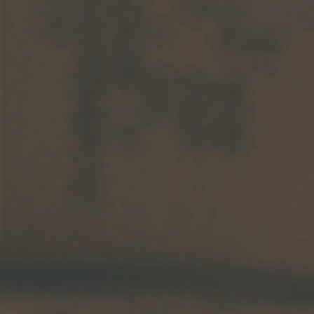
Arkivflytt
Arbetsmiljöpolicy
Bortforsling
Kassaskaps och tungflytt
ID06-certifiering
Dödsbostädning
Projektflytt totalentreprenad
Miljöpolicy
Bärhjälp
Butiksflytt
Kvalitetspolicy
Bortforsling av vitvaror
Avveckling och tömning
Trafikpolicy
Bortforsling av möbler
Internationell företagsflytt
Möbeltransport
Röjning
Moped och motorcykelflytt
Linjetrafik och samlastning
Utlandsflytt
Budtransporter