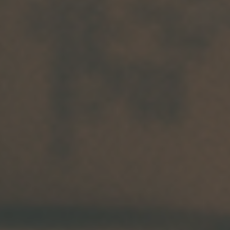
Arkivflytt
Arbetsmiljöpolicy
Bortforsling
Kassaskaps och tungflytt
ID06-certifiering
Dödsbostädning
Projektflytt totalentreprenad
Miljöpolicy
Bärhjälp
Butiksflytt
Kvalitetspolicy
Bortforsling av vitvaror
Avveckling och tömning
Trafikpolicy
Bortforsling av möbler
Internationell företagsflytt
Möbeltransport
Röjning
Moped och motorcykelflytt
Linjetrafik och samlastning
Utlandsflytt
Budtransporter