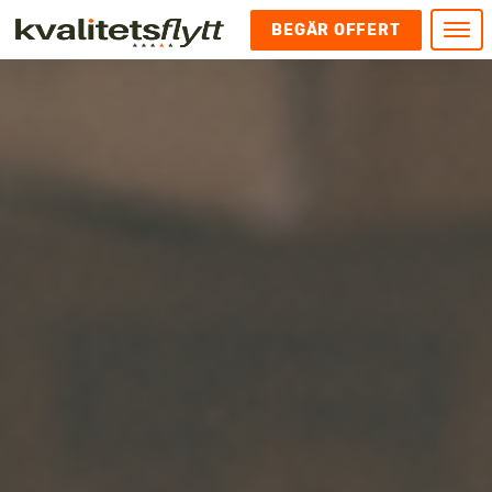
BEGÄR OFFERT
Meny
HEM
HÄR FINNS VI
KONTAKT
Kontakt
FLYTT
Kontakta oss
Flytt
FÖRETAGSFLYTT
Kundnöjdhet
Utlandsflytt
Företagsflytt
UTLANDSFLYTT
Om oss
Tungflytt
Kontorsflytt
VANLIGA FRÅGOR OCH SVAR
Bokningspolicy
Flyttpackning
It och serverflytt
KUBIKRÄKNARE
Integritetspolicy och Cookies
Pianoflytt
Industri och lagerflytt
Flyttjänster med rutavdrag
STÄD
Långflytt
Hotell och longstay flytt
Bohag 2010
Samtransport
Internflytt
Behörigheter & tillstånd
Tömning av Lägenhet