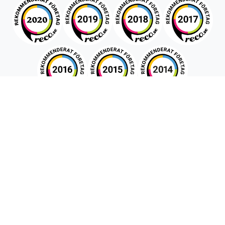
Snabboffert
Förnamn