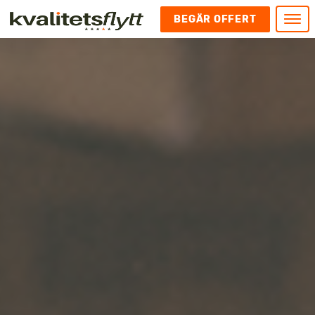
BEGÄR OFFERT
Meny
HEM
HÄR FINNS VI
KONTAKT
Kontakt
FLYTT
Kontakta oss
Flytt
FÖRETAGSFLYTT
Kundnöjdhet
Utlandsflytt
Företagsflytt
UTLANDSFLYTT
Om oss
Tungflytt
Kontorsflytt
VANLIGA FRÅGOR OCH SVAR
Bokningspolicy
Flyttpackning
It och serverflytt
KUBIKRÄKNARE
Integritetspolicy och Cookies
Pianoflytt
Industri och lagerflytt
Flyttjänster med rutavdrag
STÄD
Långflytt
Hotell och longstay flytt
Bohag 2010
Samtransport
Internflytt
Behörigheter & tillstånd
Tömning av Lägenhet