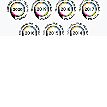
Snabboffert
Förnamn