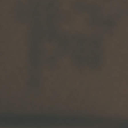
Arkivflytt
Arbetsmiljöpolicy
Bortforsling
Kassaskaps och tungflytt
ID06-certifiering
Dödsbostädning
Projektflytt totalentreprenad
Miljöpolicy
Bärhjälp
Butiksflytt
Kvalitetspolicy
Bortforsling av vitvaror
Avveckling och tömning
Trafikpolicy
Bortforsling av möbler
Internationell företagsflytt
Möbeltransport
Röjning
Moped och motorcykelflytt
Linjetrafik och samlastning
Utlandsflytt
Budtransporter