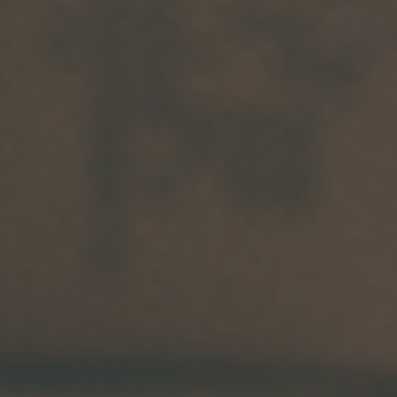
Arkivflytt
Arbetsmiljöpolicy
Bortforsling
Kassaskaps och tungflytt
ID06-certifiering
Dödsbostädning
Projektflytt totalentreprenad
Miljöpolicy
Bärhjälp
Butiksflytt
Kvalitetspolicy
Bortforsling av vitvaror
Avveckling och tömning
Trafikpolicy
Bortforsling av möbler
Internationell företagsflytt
Möbeltransport
Röjning
Moped och motorcykelflytt
Linjetrafik och samlastning
Utlandsflytt
Budtransporter