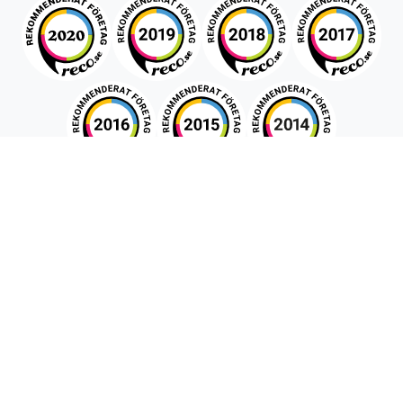
Snabboffert
Förnamn