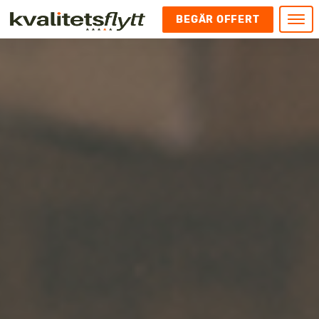
BEGÄR OFFERT
Meny
HEM
HÄR FINNS VI
KONTAKT
Kontakt
FLYTT
Kontakta oss
Flytt
FÖRETAGSFLYTT
Kundnöjdhet
Utlandsflytt
Företagsflytt
UTLANDSFLYTT
Om oss
Tungflytt
Kontorsflytt
VANLIGA FRÅGOR OCH SVAR
Bokningspolicy
Flyttpackning
It och serverflytt
KUBIKRÄKNARE
Integritetspolicy och Cookies
Pianoflytt
Industri och lagerflytt
Flyttjänster med rutavdrag
STÄD
Långflytt
Hotell och longstay flytt
Bohag 2010
Samtransport
Internflytt
Behörigheter & tillstånd
Tömning av Lägenhet