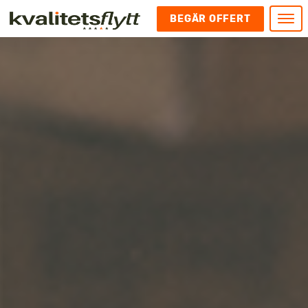
BEGÄR OFFERT
Meny
HEM
HÄR FINNS VI
KONTAKT
Kontakt
FLYTT
Kontakta oss
Flytt
FÖRETAGSFLYTT
Kundnöjdhet
Utlandsflytt
Företagsflytt
UTLANDSFLYTT
Om oss
Tungflytt
Kontorsflytt
VANLIGA FRÅGOR OCH SVAR
Bokningspolicy
Flyttpackning
It och serverflytt
KUBIKRÄKNARE
Integritetspolicy och Cookies
Pianoflytt
Industri och lagerflytt
Flyttjänster med rutavdrag
STÄD
Långflytt
Hotell och longstay flytt
Bohag 2010
Samtransport
Internflytt
Behörigheter & tillstånd
Tömning av Lägenhet