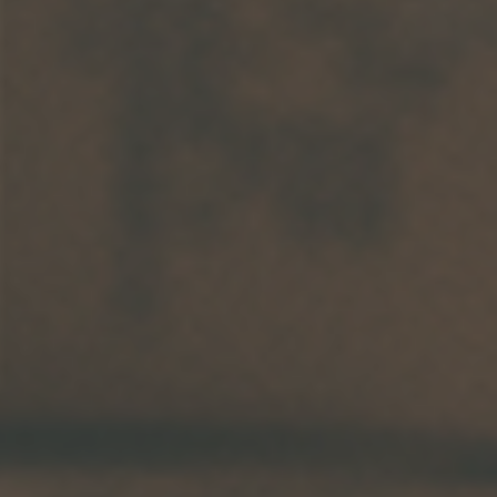
Arkivflytt
Arbetsmiljöpolicy
Bortforsling
Kassaskaps och tungflytt
ID06-certifiering
Dödsbostädning
Projektflytt totalentreprenad
Miljöpolicy
Bärhjälp
Butiksflytt
Kvalitetspolicy
Bortforsling av vitvaror
Avveckling och tömning
Trafikpolicy
Bortforsling av möbler
Internationell företagsflytt
Möbeltransport
Röjning
Moped och motorcykelflytt
Linjetrafik och samlastning
Utlandsflytt
Budtransporter