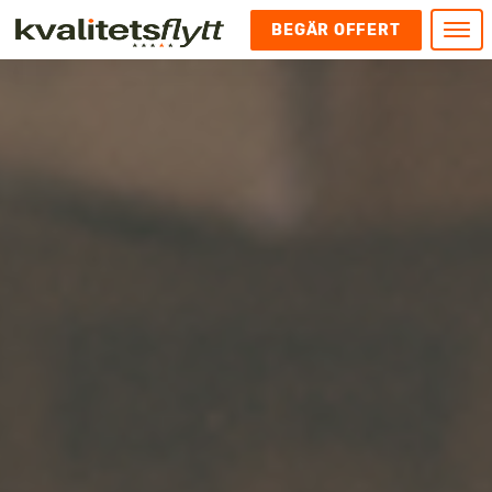
BEGÄR OFFERT
Meny
HEM
HÄR FINNS VI
KONTAKT
Kontakt
FLYTT
Kontakta oss
Flytt
FÖRETAGSFLYTT
Kundnöjdhet
Utlandsflytt
Företagsflytt
UTLANDSFLYTT
Om oss
Tungflytt
Kontorsflytt
VANLIGA FRÅGOR OCH SVAR
Bokningspolicy
Flyttpackning
It och serverflytt
KUBIKRÄKNARE
Integritetspolicy och Cookies
Pianoflytt
Industri och lagerflytt
Flyttjänster med rutavdrag
STÄD
Långflytt
Hotell och longstay flytt
Bohag 2010
Samtransport
Internflytt
Behörigheter & tillstånd
Tömning av Lägenhet