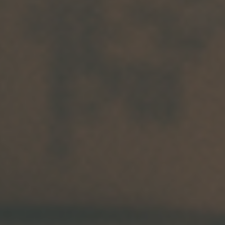
Arkivflytt
Arbetsmiljöpolicy
Bortforsling
Kassaskaps och tungflytt
ID06-certifiering
Dödsbostädning
Projektflytt totalentreprenad
Miljöpolicy
Bärhjälp
Butiksflytt
Kvalitetspolicy
Bortforsling av vitvaror
Avveckling och tömning
Trafikpolicy
Bortforsling av möbler
Internationell företagsflytt
Möbeltransport
Röjning
Moped och motorcykelflytt
Linjetrafik och samlastning
Utlandsflytt
Budtransporter