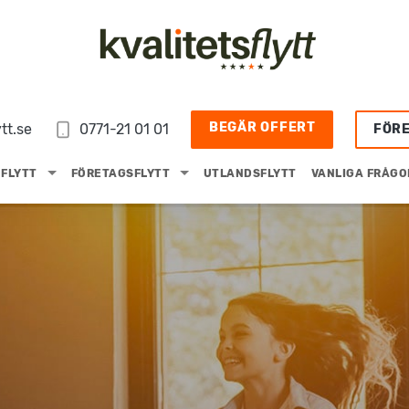
BEGÄR OFFERT
tt.se
0771-21 01 01
FÖR
FLYTT
FÖRETAGSFLYTT
UTLANDSFLYTT
VANLIGA FRÅGO