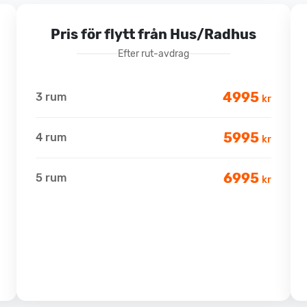
Pris för flytt från Hus/Radhus
Efter rut-avdrag
4995
3 rum
kr
5995
4 rum
kr
6995
5 rum
kr