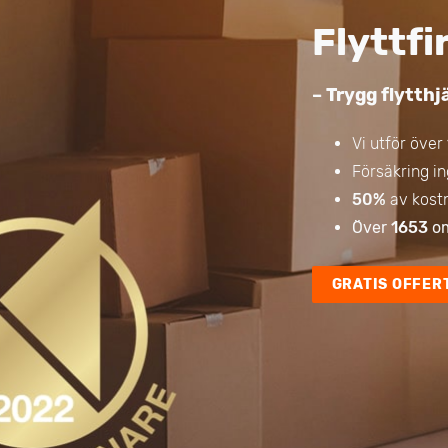
Flyttfi
– Trygg flytth
Vi utför över
Försäkring in
50%
av kost
Över
1653
om
GRATIS OFFER