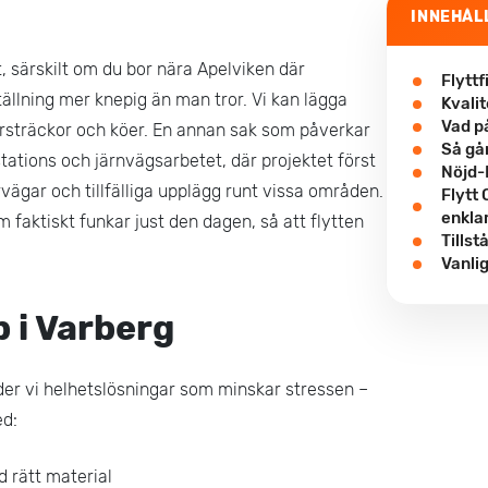
INNEHÅL
t, särskilt om du bor nära Apelviken där
Flytt
llning mer knepig än man tror. Vi kan lägga
Kvalit
Vad på
ärsträckor och köer. En annan sak som påverkar
Så går
tations och järnvägsarbetet, där projektet först
Nöjd-
vägar och tillfälliga upplägg runt vissa områden.
Flytt
enkla
 faktiskt funkar just den dagen, så att flytten
Tillst
Vanli
p i Varberg
uder vi helhetslösningar som minskar stressen –
ed:
 rätt material