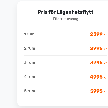
Pris för Lägenhetsflytt
Efter rut-avdrag
2399
1 rum
kr
2995
2 rum
kr
3995
3 rum
kr
4995
4 rum
kr
5995
5 rum
kr