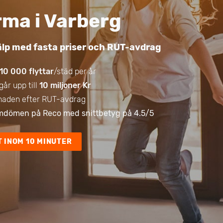
rma i Varberg
jälp med fasta priser och RUT-avdrag
10 000 flyttar
/städ per år
går upp till
10 miljoner Kr
naden efter RUT-avdrag
dömen på Reco med snittbetyg på 4.5/5
T INOM 10 MINUTER