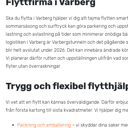
Flyttfirma i Varberg
Ska du flytta i Varberg hjälper vi dig att tajma flytten smar
sommarsäsong och surftryck kan göra parkering och uppstä
lastning och avlastning på tider som minimerar onödiga b
logistiken i Varberg är Varbergstunneln och det pågående s
blir helt avslutat under 2026. Det kan innebära ändrade kör
Vi planerar därför rutten och uppställningen utifrån vad som
flyter utan överraskningar.
Trygg och flexibel flytthjäl
Vi vet att en flytt kan kännas överväldigande. Därför erbj
från första kartong till sista kvadratmeter. Vi hjälper dig m
Packning och emballering
– vi skyddar dina saker med