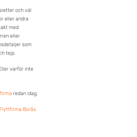
sietter och väl
r eller andra
ntakt med
rren eller
insdetaljer som
h tejp.
ller varför inte
tfirma
redan idag.
Flyttfirma Borås
.