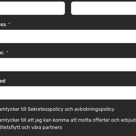
ess
r.
od
amtycker till Sekretesspolicy och avbokningspolicy
mtycker till att jag kan komma att motta offerter och erbj
litetsflytt och våra partners