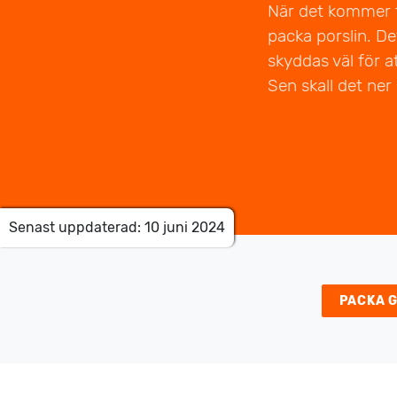
När det kommer ti
packa porslin. De
skyddas väl för a
Sen skall det ner i
Senast uppdaterad: 10 juni 2024
PACKA 