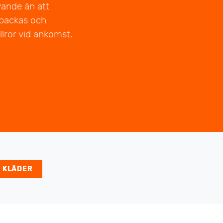
vande än att
örpackas och
llror vid ankomst.
 KLÄDER