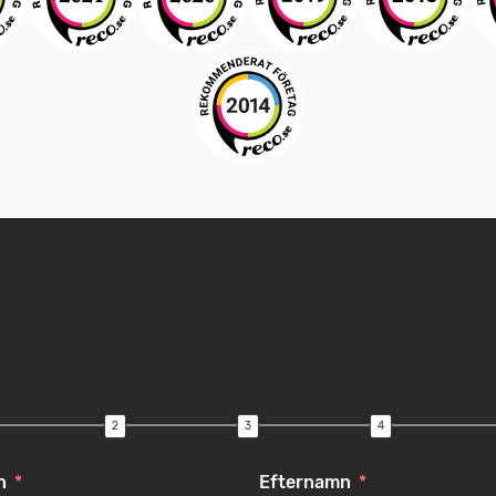
n
Efternamn