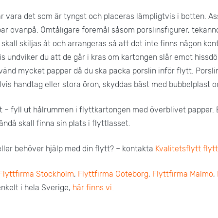
ar vara det som är tyngst och placeras lämpligtvis i botten. As
ar ovanpå. Ömtåligare föremål såsom porslinsfigurer, tekanno
 skall skiljas åt och arrangeras så att det inte finns någon ko
is undviker du att de går i kras om kartongen slår emot hissdö
vänd mycket papper då du ska packa porslin inför flytt. Porsl
lvis handtag eller stora öron, skyddas bäst med bubbelplast oc
 – fyll ut hålrummen i flyttkartongen med överblivet papper. E
å skall finna sin plats i flyttlasset.
eller behöver hjälp med din flytt? – kontakta
Kvalitetsflytt flyt
Flyttfirma Stockholm
,
Flyttfirma Göteborg
,
Flyttfirma Malmö
,
enkelt i hela Sverige,
här finns vi
.