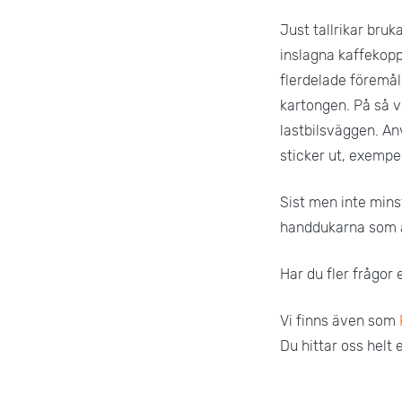
Just tallrikar bruk
inslagna kaffekopp
flerdelade föremål
kartongen. På så v
lastbilsväggen. An
sticker ut, exempe
Sist men inte minst
handdukarna som änd
Har du fler frågor 
Vi finns även som
Du hittar oss helt 