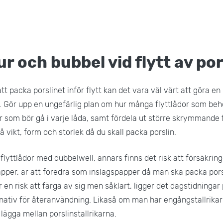
r och bubbel vid flytt av por
tt packa porslinet inför flytt kan det vara väl värt att göra e
. Gör upp en ungefärlig plan om hur många flyttlådor som be
ar som bör gå i varje låda, samt fördela ut större skrymmande
 vikt, form och storlek då du skall packa porslin.
lyttlådor med dubbelwell, annars finns det risk att försäkring
apper, är att föredra som inslagspapper då man ska packa porsli
 en risk att färga av sig men såklart, ligger det dagstidning
ernativ för återanvändning. Likaså om man har engångstallrikar
 lägga mellan porslinstallrikarna.