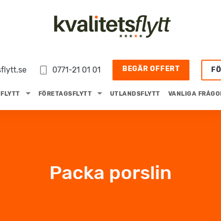
BEGÄR OFFERT
flytt.se
0771-21 01 01
F
FLYTT
FÖRETAGSFLYTT
UTLANDSFLYTT
VANLIGA FRÅGO
Packa porslin